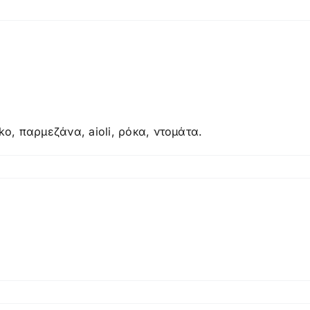
ανητές
άτες
, παρμεζάνα, aioli, ρόκα, ντομάτα.
cken
s
arella