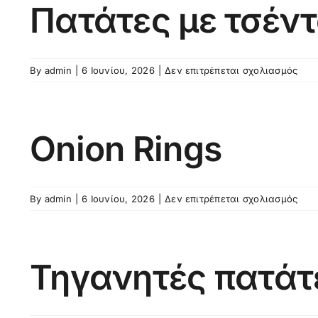
Πατάτες με τσέντ
Skip
to
content
στο
By
admin
|
6 Ιουνίου, 2026
|
Δεν επιτρέπεται σχολιασμός
Πατ
με
τσέ
και
Onion Rings
μπέι
στο
By
admin
|
6 Ιουνίου, 2026
|
Δεν επιτρέπεται σχολιασμός
Oni
Ring
Τηγανητές πατάτ