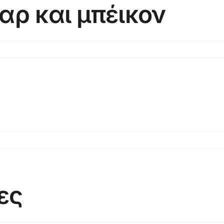
αρ και μπέικον
άτες
νταρ
κον
on
s
ες