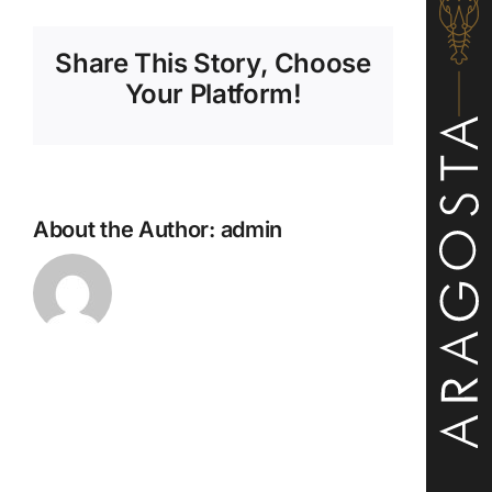
–
Μοσχάτο,
Share This Story, Choose
Syrah,
Merlot
Your Platform!
About the Author:
admin