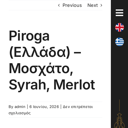
Skip
Previous
Next
to
content
Piroga
(Ελλάδα) –
Μοσχάτο,
Syrah, Merlot
By
admin
|
6 Ιουνίου, 2026
|
Δεν επιτρέπεται
στο
σχολιασμός
Piroga
(Ελλάδα)