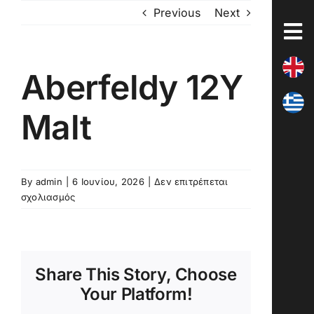
Skip
Previous
Next
to
content
Aberfeldy 12Y
Malt
By
admin
|
6 Ιουνίου, 2026
|
Δεν επιτρέπεται
στο
σχολιασμός
Aberfeldy
12Y
Malt
Share This Story, Choose
Your Platform!