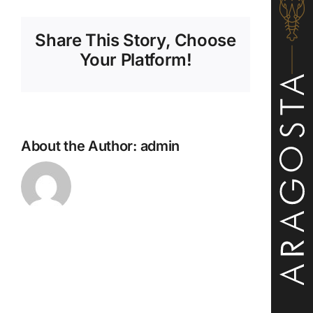
(Νότια
Αφρική)
Share This Story, Choose
–
Chenin
Your Platform!
Blanc
About the Author:
admin