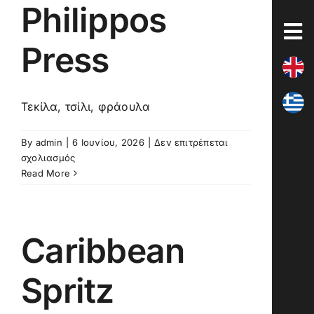
Philippos
Skip
to
content
Press
Τεκίλα, τσίλι, φράουλα
By
admin
|
6 Ιουνίου, 2026
|
Δεν επιτρέπεται
στο
σχολιασμός
Philippos
Read More
Press
Caribbean
Spritz