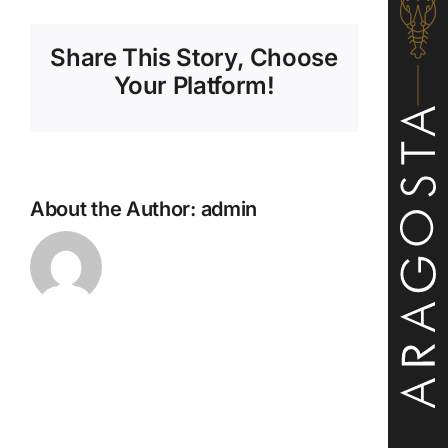
Doc
Friuli
Share This Story, Choose
(Ιταλία)
–
Your Platform!
Pinot
Grigio
About the Author:
admin