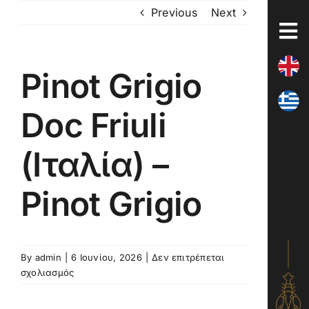
Skip
Previous
Next
to
content
Pinot Grigio
Doc Friuli
(Ιταλία) –
Pinot Grigio
By
admin
|
6 Ιουνίου, 2026
|
Δεν επιτρέπεται
στο
σχολιασμός
Pinot
Grigio