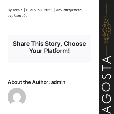
By
admin
|
6 Ιουνίου, 2026
|
Δεν επιτρέπεται
στο
σχολιασμός
Rascati
Cantine
San
Marco
Share This Story, Choose
(Ιταλία)
–
Your Platform!
Malvasia,
Trebbiano
About the Author:
admin