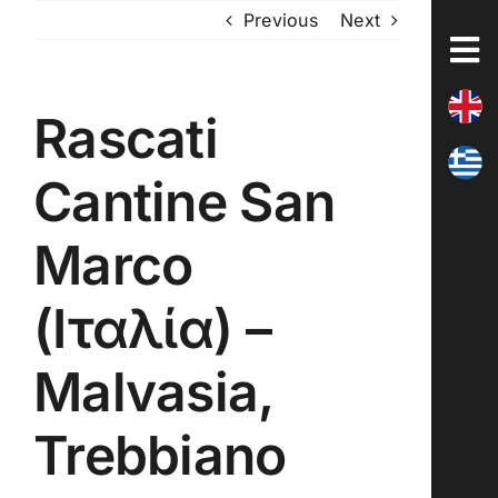
Skip
Previous
Next
to
content
Rascati
Cantine San
Marco
(Ιταλία) –
Malvasia,
Trebbiano