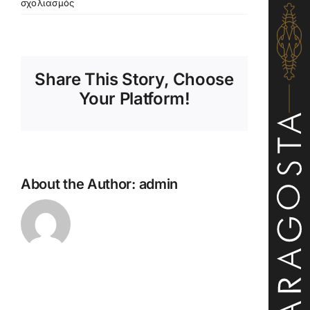
στο
σχολιασμός
Coral
Reef
(Αυστραλία)
–
Share This Story, Choose
Shiraz,
Cabernet
Your Platform!
Sauvignon
About the Author:
admin